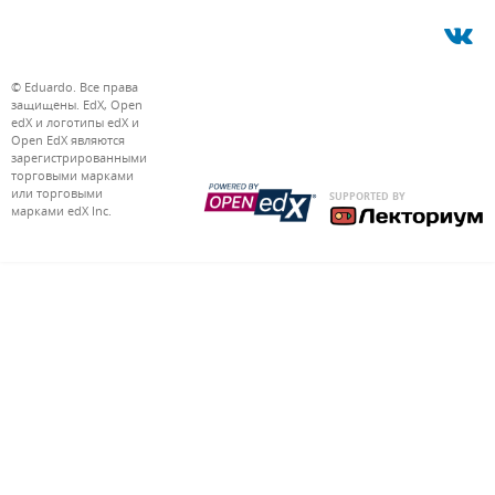
П
н
E
В
© Eduardo. Все права
защищены. EdX, Open
edX и логотипы edX и
Open EdX являются
зарегистрированными
торговыми марками
или торговыми
марками edX Inc.